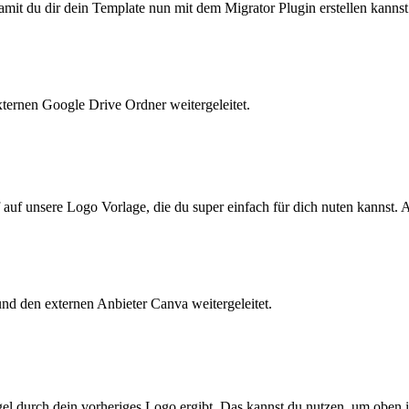
 damit du dir dein Template nun mit dem Migrator Plugin erstellen kanns
xternen Google Drive Ordner weitergeleitet.
ff auf unsere Logo Vorlage, die du super einfach für dich nuten kannst
 und den externen Anbieter Canva weitergeleitet.
 Regel durch dein vorheriges Logo ergibt. Das kannst du nutzen, um obe