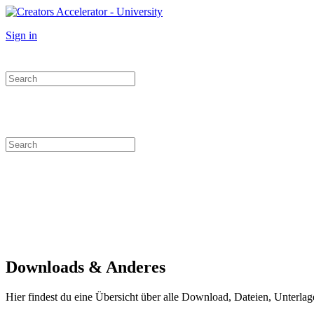
Toggle
Side
More
Sign in
Panel
options
Search
for:
Search
for:
Close
search
Downloads & Anderes
Hier findest du eine Übersicht über alle Download, Dateien, Unterlage