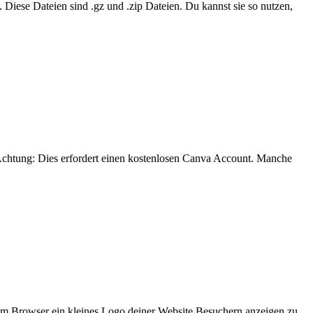
t. Diese Dateien sind .gz und .zip Dateien. Du kannst sie so nutzen,
. Achtung: Dies erfordert einen kostenlosen Canva Account. Manche
n im Browser ein kleines Logo deiner Website Besuchern anzeigen zu