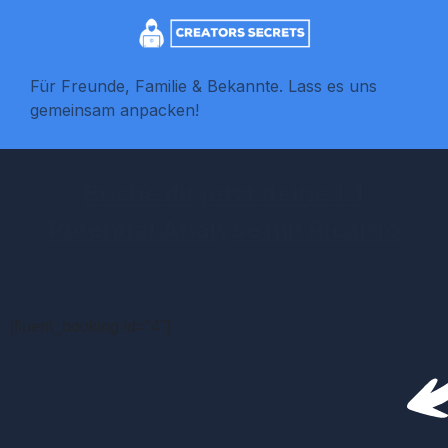
Für Freunde, Familie & Bekannte. Lass es uns
gemeinsam anpacken!
Buche dir jetzt deine 1:1
Potential Analyse mit Ricardo
[fluent_booking id="4"]