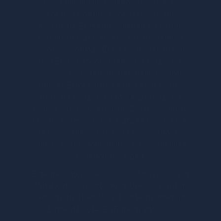
dass individuelle Ergebnisse variieren
können und ich keine Garantie für
bestimmte Ergebnisse geben kann. Die
Erfolge, die auf dieser Seite präsentiert
werden, sind das Ergebnis harter Arbeit
und Engagement seitens der einzelnen
Personen. In den meisten Fällen wurde
dieser Erfolg durch eine persönliche
Beratungssitzung und die Umsetzung
meiner Strategie erreicht. Es ist wichtig zu
betonen, dass mein Ansatz kein "Schnell-
reich-werden"-Programm ist, sondern
vielmehr auf langfristige und nachhaltige
Ergebnisse abzielt.
Bitte beachten Sie, dass die Angebote und
Inhalte dieser Seite ausdrücklich nur für
Gewerbetreibende und Unternehmer im
Sinne des §14 BGB bestimmt sind.