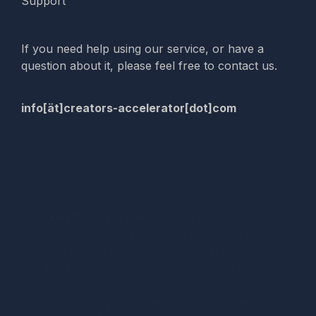
Support
If you need help using our service, or have a
question about it, please feel free to contact us.
info[ät]creators-accelerator[dot]com
*Haftungsausschluss: Die Zeugnisse und
Erfahrungen, die Sie hier finden, stammen
von echten Klienten, die ihre persönlichen
Meinungen teilen. Keiner von ihnen wurde
für die Bereitstellung dieser Informationen
entschädigt. Es ist wichtig zu beachten,