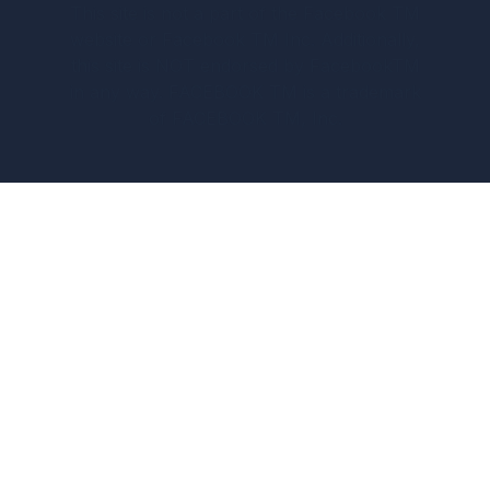
This site is not a part of the Facebook TM
website or Facebook TM Inc. Additionally,
this site is NOT endorsed by FacebookTM
in any way. FACEBOOK TM is a trademark
of FACEBOOK TM, Inc.